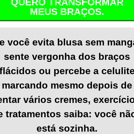
QUERO TRANSFORMAR
MEUS BRAÇOS.
e você evita blusa sem mang
sente vergonha dos braços
flácidos ou percebe a celulit
marcando mesmo depois de
entar vários cremes, exercíci
e tratamentos saiba: você nã
está sozinha.