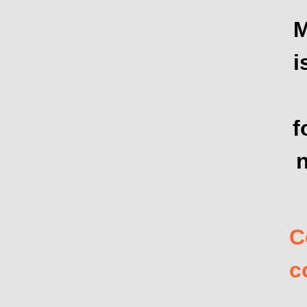
M
i
f
C
c