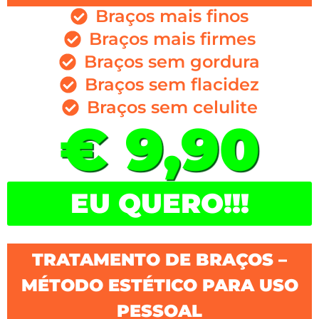
Braços mais finos
Braços mais firmes
Braços sem gordura
Braços sem flacidez
Braços sem celulite
€ 9,90
EU QUERO!!!
TRATAMENTO DE BRAÇOS –
MÉTODO ESTÉTICO PARA USO
PESSOAL