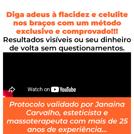
Diga adeus à flacidez e celulite
nos braços com um método
exclusivo e comprovado!!!
Resultados visíveis ou seu dinheiro
de volta sem questionamentos.
Protocolo validado por Janaina
Carvalho, esteticista e
massoterapeuta com mais de 25
anos de experiência...