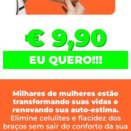
€ 9,90
EU QUERO!!!
Milhares de mulheres estão
transformando suas vidas e
renovando sua auto-estima.
Elimine celulites e flacidez dos
braços sem sair do conforto da sua