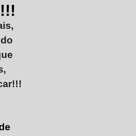
!!
ais
,
ndo
que
s,
ar!!!
 de