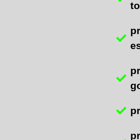
to
p
es
p
g
pr
p