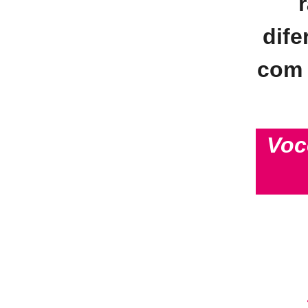
dife
com 
Voc