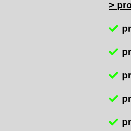
> pro
p
p
p
pr
pr