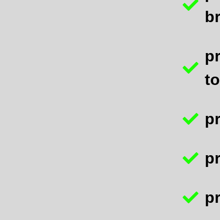
b
p
t
p
p
p