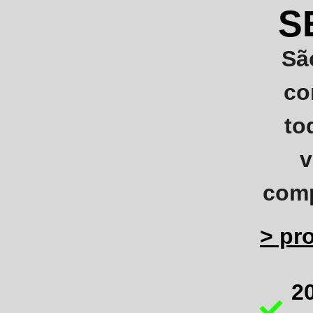
S
Sã
co
to
v
comp
> pr
2