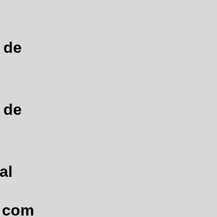
 de
 de
al
o com