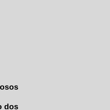
mosos
o dos