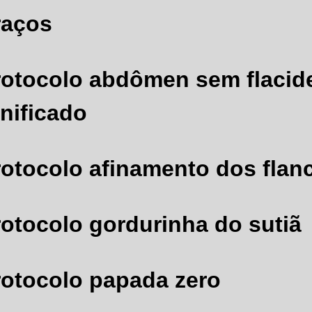
raços
rotocolo abdômen sem flacid
onificado
rotocolo afinamento dos flan
rotocolo gordurinha do sutiã
rotocolo papada zero