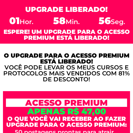
UPGRADE LIBERADO!
01
58
56
Hor.
Min.
Seg.
ESPERE! UM UPGRADE PARA O ACESSO
PREMIUM ESTÁ LIBERADO!
O UPGRADE PARA O ACESSO PREMIUM
ESTÁ LIBERADO!
VOCÊ PODE LEVAR OS MEUS CURSOS E
PROTOCOLOS MAIS VENDIDOS COM 81%
DE DESCONTO!
ACESSO PREMIUM
APENAS R$ 47,00
O QUE VOCÊ VAI RECEBER AO FAZER
UPGRADE PARA O ACESSO PREMIUM:
50 postagens prontas para atrair